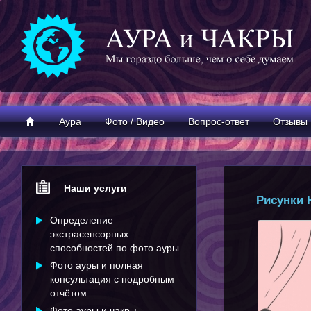
Аура
Фото / Видео
Вопрос-ответ
Отзывы
Наши услуги
Рисунки Н
Определение
экстрасенсорных
способностей по фото ауры
Фото ауры и полная
консультация с подробным
отчётом
Фото ауры и чакр +